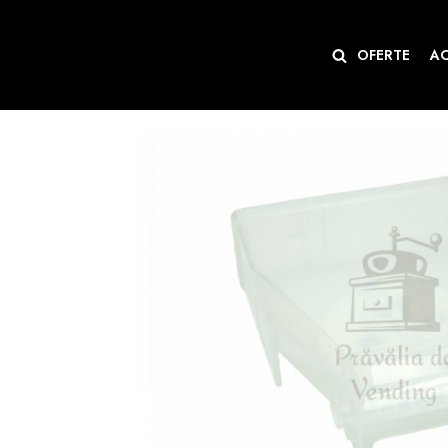
Sari
OFERTE
A
la
conținut