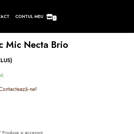
TACT
CONTUL MEU
0
c Mic Necta Brio
CLUS)
t)
Contactează-ne
!
 Produse si accesorii