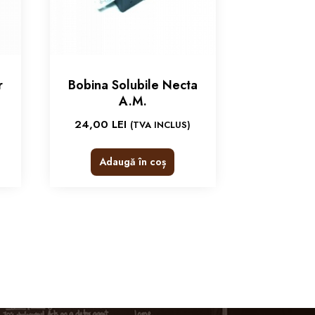
r
Bobina Solubile Necta
A.M.
24,00
LEI
(TVA INCLUS)
Adaugă în coș