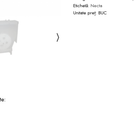
Etichetă:
Necta
Unitate preț: BUC
te: