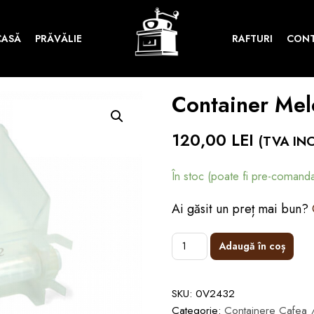
CASĂ
PRĂVĂLIE
RAFTURI
CON
Container Mel
120,00
LEI
(TVA IN
În stoc (poate fi pre-comanda
Ai găsit un preț mai bun?
Adaugă în coș
SKU:
0V2432
Categorie:
Containere Cafea /