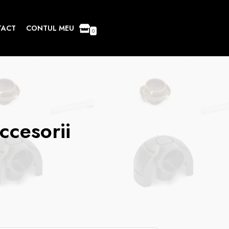
TACT
CONTUL MEU
0
ccesorii