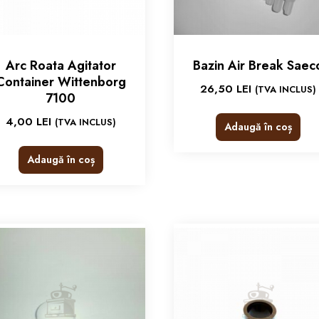
Arc Roata Agitator
Bazin Air Break Saec
Container Wittenborg
26,50
LEI
(TVA INCLUS)
7100
4,00
LEI
(TVA INCLUS)
Adaugă în coș
Adaugă în coș