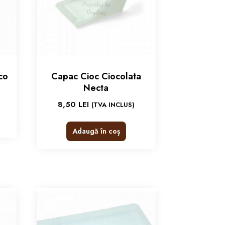
co
Capac Cioc Ciocolata
Necta
8,50
LEI
(TVA INCLUS)
Adaugă în coș