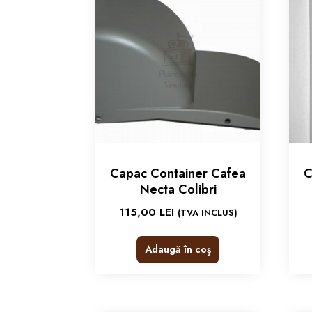
Capac Container Cafea
C
Necta Colibri
115,00
LEI
(TVA INCLUS)
Adaugă în coș