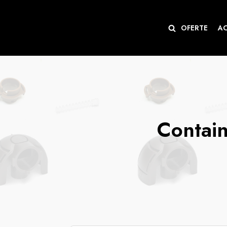
Sari
OFERTE
A
la
conținut
Contain