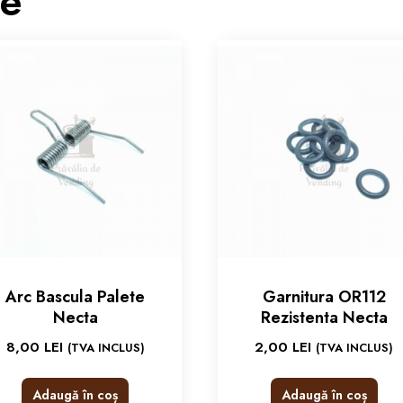
re
Arc Bascula Palete
Garnitura OR112
Necta
Rezistenta Necta
8,00
LEI
2,00
LEI
(TVA INCLUS)
(TVA INCLUS)
Adaugă în coș
Adaugă în coș