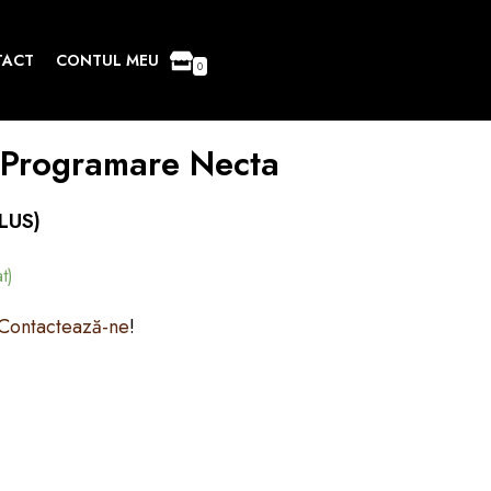
TACT
CONTUL MEU
0
 Programare Necta
LUS)
t)
Contactează-ne
!