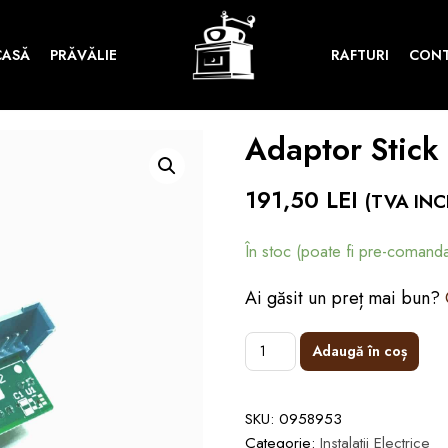
CASĂ
PRĂVĂLIE
RAFTURI
CON
Adaptor Stick
191,50
LEI
(TVA INC
În stoc (poate fi pre-comanda
Ai găsit un preț mai bun?
Adaugă în coș
SKU:
0958953
Categorie:
Instalatii Electrice