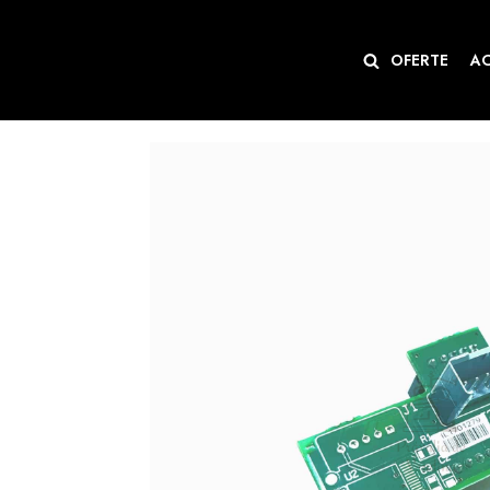
Sari
OFERTE
A
la
conținut