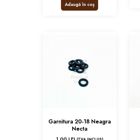
Adaugă în coș
Garnitura 20-18 Neagra
Necta
1,00
LEI
(TVA INCLUS)