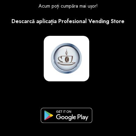
Acum poți cumpăra mai ușor!
Descarcă aplicația Profesional Vending Store
Pin Tija Brat Furtune Necta Astro
22,00
LEI
(TVA INCLUS)
Adaugă în coș
Magazin
0721 261 111