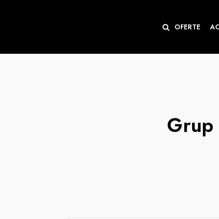
Sari
OFERTE
A
la
conținut
Grup