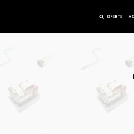
Sari
OFERTE
A
la
conținut