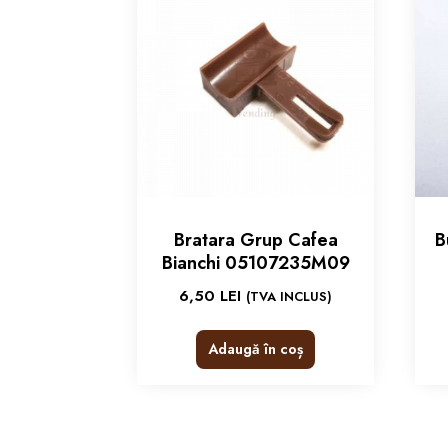
Bratara Grup Cafea
B
Bianchi 05107235M09
6,50
LEI
(TVA INCLUS)
Adaugă în coș