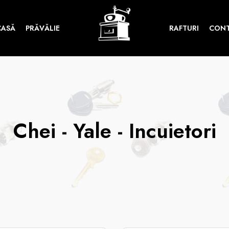
CASĂ
PRĂVĂLIE
RAFTURI
CON
Chei - Yale - Incuietori