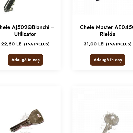
heie AJ502QBianchi –
Cheie Master AE045
Utilizator
Rielda
22,50
LEI
31,00
LEI
(TVA INCLUS)
(TVA INCLUS)
Adaugă în coș
Adaugă în coș