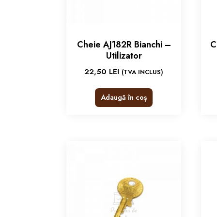
Cheie AJ182R Bianchi –
C
Utilizator
22,50
LEI
(TVA INCLUS)
Adaugă în coș