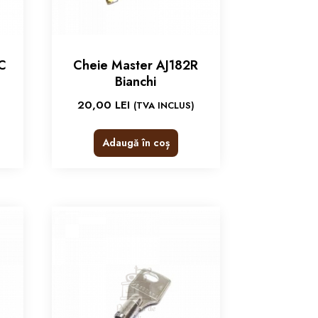
C
Cheie Master AJ182R
Bianchi
20,00
LEI
(TVA INCLUS)
Adaugă în coș