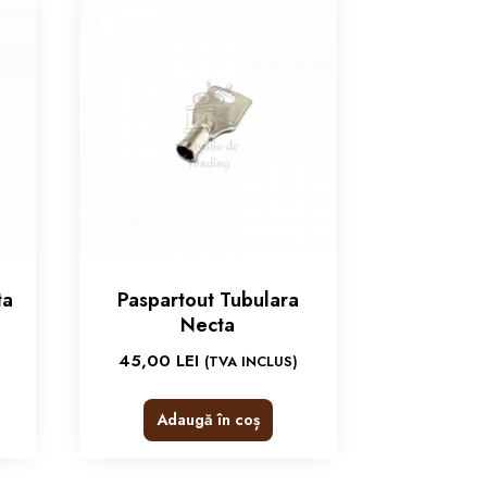
ta
Paspartout Tubulara
Necta
45,00
LEI
(TVA INCLUS)
Adaugă în coș