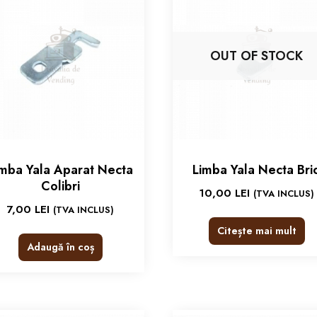
OUT OF STOCK
imba Yala Aparat Necta
Limba Yala Necta Bri
Colibri
10,00
LEI
(TVA INCLUS)
7,00
LEI
(TVA INCLUS)
Citește mai mult
Adaugă în coș