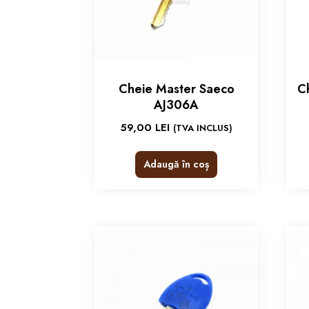
Cheie Master Saeco
C
AJ306A
59,00
LEI
(TVA INCLUS)
Adaugă în coș