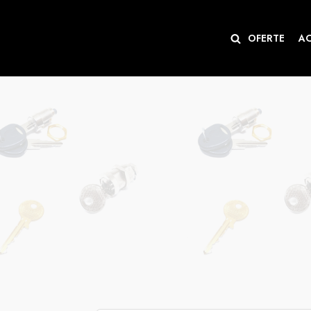
Sari
OFERTE
A
la
conținut