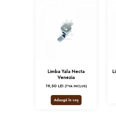
Limba Yala Necta
L
Venezia
19,50
LEI
(TVA INCLUS)
Adaugă în coș