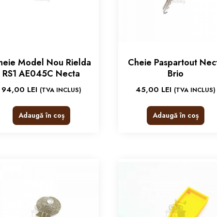
heie Model Nou Rielda
Cheie Paspartout Nec
RS1 AE045C Necta
Brio
94,00
LEI
45,00
LEI
(TVA INCLUS)
(TVA INCLUS)
Adaugă în coș
Adaugă în coș